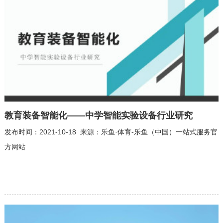
教育装备智能化——中学智能实验设备行业研究
发布时间：2021-10-18 来源：乐鱼·体育-乐鱼（中国）一站式服务官
方网站