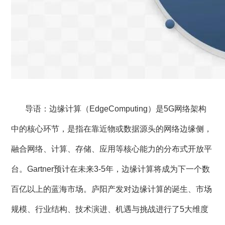
导语：边缘计算（
EdgeComputing）是5G网络架构
中的核心环节，是指在靠近物或数据源头的网络边缘侧，
融合网络、计算、存储、应用等核心能力的分布式开放平
台。Gartner预计在未来3-5年，边缘计算将成为下一个数
百亿以上的蓝海市场。庐阳产发对边缘计算的诞生、市场
规模、行业结构、技术演进、机遇与挑战进行了5大维度