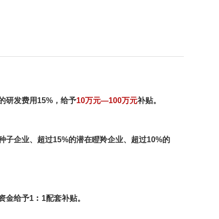
的研发费用15%，给予
10万元—100万元
补贴。
子企业、超过15%的潜在瞪羚企业、超过10%的
资金给予1︰1配套补贴。