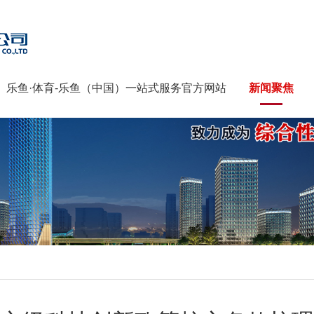
乐鱼·体育-乐鱼（中国）一站式服务官方网站
新闻聚焦