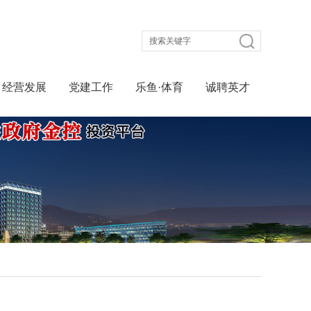
经营发展
党建工作
乐鱼·体育
诚聘英才