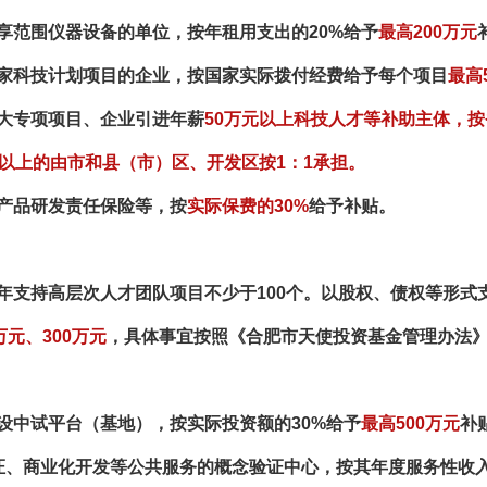
享范围仪器设备的单位，按年租用支出的20%给予
最高200万元
家科技计划项目的企业，按国家实际拨付经费给予每个项目
最高
大专项项目、企业引进年薪
50万元以上科技人才等补助主体，
以上的由市和县（市）区、开发区按1：1承担。
产品研发责任保险等，按
实际保费的30%
给予补贴。
年支持高层次人才团队项目不少于100个。以股权、债权等形式
0万元、300万元
，具体事宜按照《合肥市天使投资基金管理办法
设中试平台（基地），按实际投资额的30%给予
最高500万元
补
、商业化开发等公共服务的概念验证中心，按其年度服务性收入