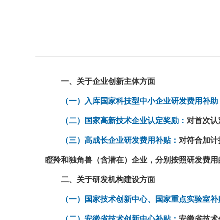
一、关于企业创新主体方面
（一）入库国家科技型中小企业研发费用补助
（二）国家高新技术企业认定奖励：
对首次认
（三）高成长企业研发费用补贴：
对符合加计
瞪羚和独角兽（含潜在）企业，分别按照研发费用的
二、
关于研发机构建设方面
（
一）国家技术创新中心、国家重点实验室补
（二）安徽省技术创新中心补贴：
安徽省技术