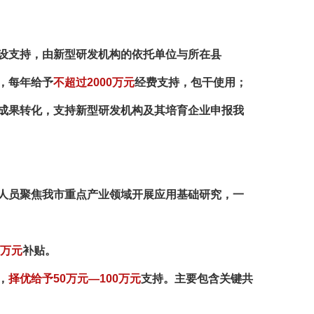
设支持
，由新型研发机构的依托单位与所在县
，每年给予
不超过2000万元
经费支持，包干使用；
成果转化
，支持新型研发机构及其培育企业申报我
人员聚焦我市重点产业领域开展应用基础研究，一
0万元
补贴。
，
择优给予50万元—100万元
支持。主要包含关键共