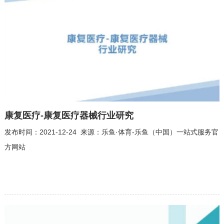
1
·
康复医疗-康复医疗器械行业研究
发布时间：2021-12-24 来源：乐鱼·体育-乐鱼（中国）一站式服务官
方网站