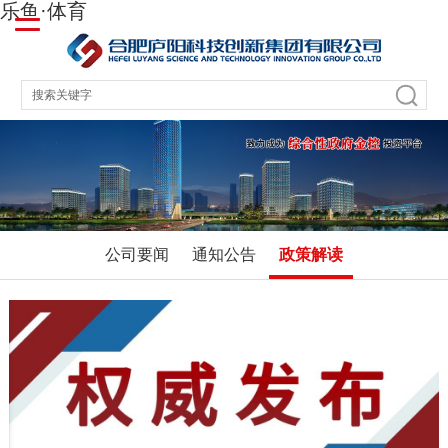
乐鱼·体育
公司要闻
通知公告
政策解读