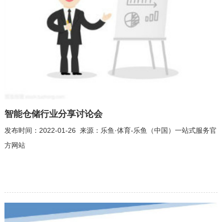
智能仓储行业分享讨论会
发布时间：2022-01-26 来源：乐鱼·体育-乐鱼（中国）一站式服务官
2
方网站
1
7
2
3
2