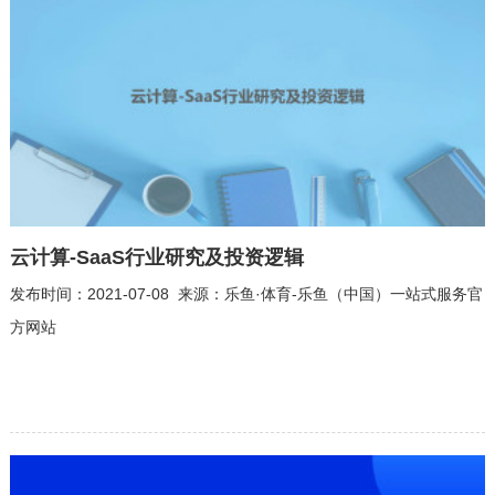
下
2
云计算-SaaS行业研究及投资逻辑
发布时间：2021-07-08 来源：乐鱼·体育-乐鱼（中国）一站式服务官
方网站