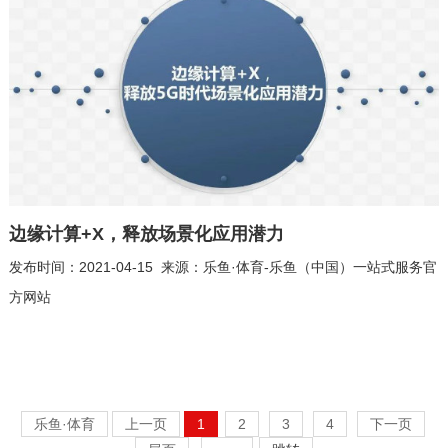
边缘计算+X，释放场景化应用潜力
发布时间：2021-04-15 来源：乐鱼·体育-乐鱼（中国）一站式服务官
方网站
2
乐鱼·体育
上一页
1
2
3
4
下一页