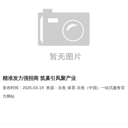
5
·
精准发力强招商 筑巢引凤聚产业
发布时间：2026-03-19 来源：乐鱼·体育-乐鱼（中国）一站式服务官
方网站