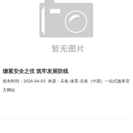
绷紧安全之弦 筑牢发展防线
发布时间：2026-04-03 来源：乐鱼·体育-乐鱼（中国）一站式服务官
方网站
·
4