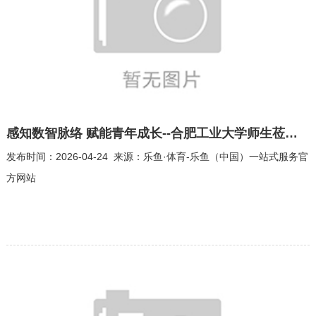
2
5
感知数智脉络 赋能青年成长--合肥工业大学师生莅临庐阳大数据产业园开展参观实践
8
发布时间：2026-04-24 来源：乐鱼·体育-乐鱼（中国）一站式服务官
方网站
2
4
2