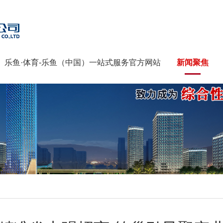
乐鱼·体育-乐鱼（中国）一站式服务官方网站
新闻聚焦