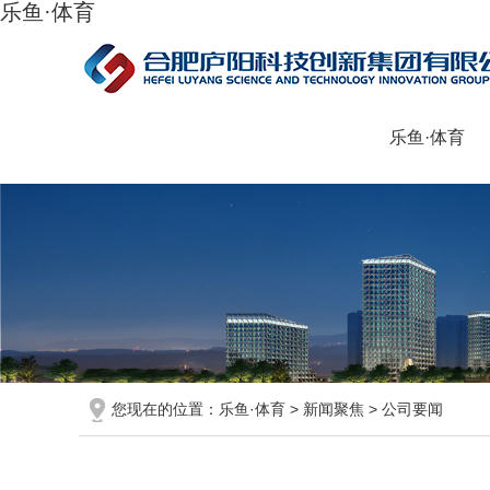
乐鱼·体育
乐鱼·体育
您现在的位置：
乐鱼·体育
>
新闻聚焦
>
公司要闻