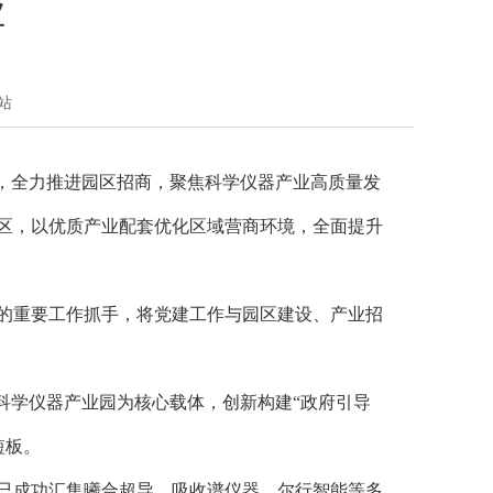
业
站
能，全力推进园区招商，聚焦科学仪器产业高质量发
区，以优质产业配套优化区域营商环境，全面提升
的重要工作抓手，将党建工作与园区建设、产业招
肥科学仪器产业园为核心载体，创新构建
“政府引导
短板。
已成功汇集曦合超导、吸收谱仪器、尔行智能等多