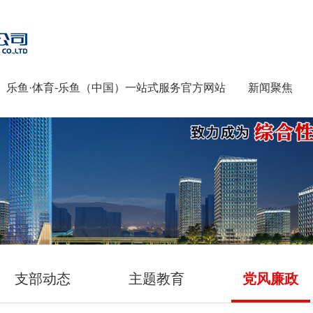
乐鱼·体育-乐鱼（中国）一站式服务官方网站
新闻聚焦
支部动态
主题教育
党风廉政