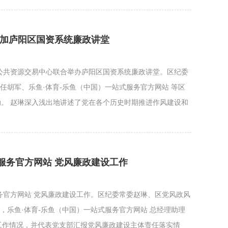
参加庐阳区国资系统廉政讲堂
区公共资源交易中心联合举办庐阳区国资系统廉政讲堂。区纪委
胡军、乐鱼·体育-乐鱼（中国）一站式服务官方网站 等区
动。 赵琳深入浅出地讲述了党在各个历史时期推进作风建设和
服务官方网站 党风廉政建设工作
服务官方网站 党风廉政建设工作。区纪委常委赵琳、区党风政风
乐鱼·体育-乐鱼（中国）一站式服务官方网站 总经理助理
工作情况，并代表党支部汇报党风廉政建设主体责任落实情