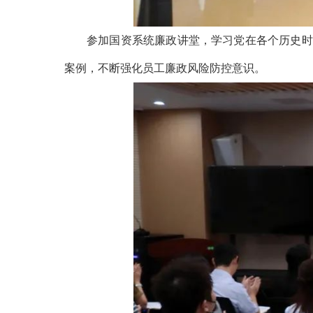
参加国资系统廉政讲堂，学习党在各个历史时
案例，不断强化员工廉政风险防控意识。