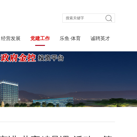
经营发展
党建工作
乐鱼·体育
诚聘英才