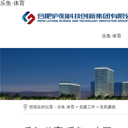
乐鱼·体育
乐鱼·体育
您现在的位置：
乐鱼·体育
>
党建工作
>
党风廉政