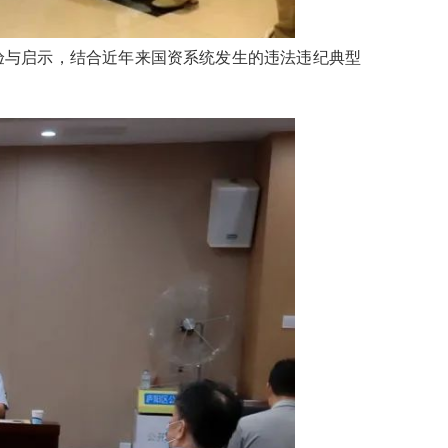
验与启示，结合近年来国资系统发生的违法违纪典型