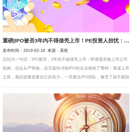
重磅|IPO被否3年内不得借壳上市！PE投资人担忧：会掀起一波撤材料风潮
发布时间：2019-02-18 来源：系统
总结为一句话：IPO被否，3年内不能借壳上市；即便谋求被上市公司
收购，也会从严审核。这无疑给冲刺IPO的企业敲响了警钟：筹谋上市
之前，最好掂量掂量自己的实力，一旦跑去IPO排队，被否了就不能轻
易改赛道了。 春节尚未过去，证监会的一则新规惊醒了众多仍在度假
的VC/PE投资人。 投资界（ID：pedaily2012）2月23日消息，证监会
表示，对于拟通过重组上市的企业，如...