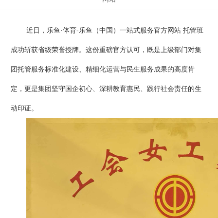
近日，乐鱼·体育-乐鱼（中国）一站式服务官方网站 托管班
成功斩获省级荣誉授牌。这份重磅官方认可，既是上级部门对集
团托管服务标准化建设、精细化运营与民生服务成果的高度肯
定，更是集团坚守国企初心、深耕教育惠民、践行社会责任的生
动印证。