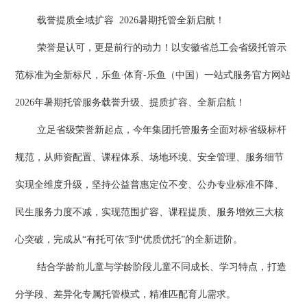
载誉提质全域扩容
2026
暑期托管全新启航
！
荣誉是认可，更是前行的动力！以安徽省总工会省级托管示
范标准为全新标尺，乐鱼·体育-乐鱼（中国）一站式服务官方网站
2026
年暑期托管服务载誉升级、提质扩容、全新启航！
立足省级荣誉新起点，今年集团托管服务全面对标省级标杆
规范，从师资配置、课程体系、场地环境、安全管理、服务细节
实现全维度升级，坚持公益普惠定位不变、公办专业标准不降、
民生服务力度不减，实现范围扩容、课程提质、服务增效三大核
心突破，完成从
“有托可依”到“优质优托”的全新进阶。
结合学龄前儿童与学龄阶段儿童不同成长、学习特点，打造
分学段、差异化专属托管模式，精准匹配育儿需求。