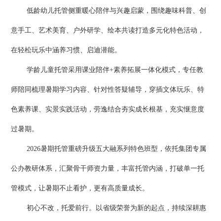
低龄幼儿托管侧重暖心陪伴与兴趣启蒙，围绕趣味科普、创
意手工、艺术美育、户外研学、绘本共读打造多元化特色活动，
在轻松玩乐中涵养习惯、启迪潜能。
学龄儿童托管采用课业陪伴
+
素养拓展一体化模式，专任教
师陪同梳理暑期学习内容、针对性答疑辅导，穿插文体玩乐、特
色素养课、实景实践活动，劳逸结合夯实成长根基，充实惬意度
过暑期。
2026
暑期托管重磅升级五大融系列特色班型，依托集团专属
公办教研体系，汇聚骨干师资力量，丰富托管内涵，打破单一托
管模式，让暑期不止看护，更有高质量成长。
初心不改，托爱前行。以省级荣誉为新的起点，持续深耕惠