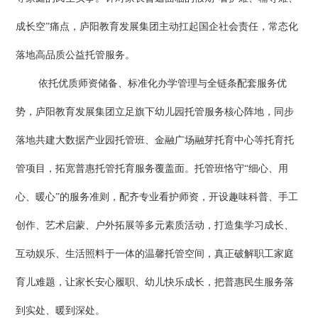
成长空”痛点，庐阳教育发展集团主动扛起国企社会责任，常态化
落地高品质公益托管服务。
依托优质师资储备、标准化办学管理与全链条配套服务优
势，庐阳教育发展集团立足旗下幼儿园托管服务核心阵地，同步
落地共建大数据产业园托管班、金融广场融芽托育中心等托育托
管项目，拓宽普惠托管托育服务覆盖面。托管班恪守
“细心、用
心、暖心”的服务准则，配齐专业看护师资，开设趣味科普、手工
创作、艺术启蒙、户外拓展等多元素质活动，打造集学习成长、
互动娱乐、生活照料于一体的温馨托管空间，真正破解职工家庭
育儿难题，让家长安心履职、幼儿快乐成长，把普惠民生服务落
到实处、暖到深处。