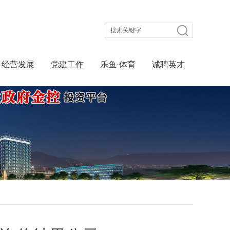
经营发展
党建工作
乐鱼·体育
诚聘英才