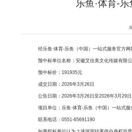
乐鱼·体育-
发
经乐鱼·体育-乐鱼（中国）一站式服务官方网
预中标单位名称：安徽艾佳美文化传媒有限
预中标价：
191935
元
成交日期：
2026
年
3
月
26
日
公告日期：
202
6
年
3
月
26
日至
2026
年
3
月
29
日
项目单位：乐鱼·体育-乐鱼（中国）一站式服
联系电话：
0551-65691
190
如果投标单位认为上述评审结果使自身权益