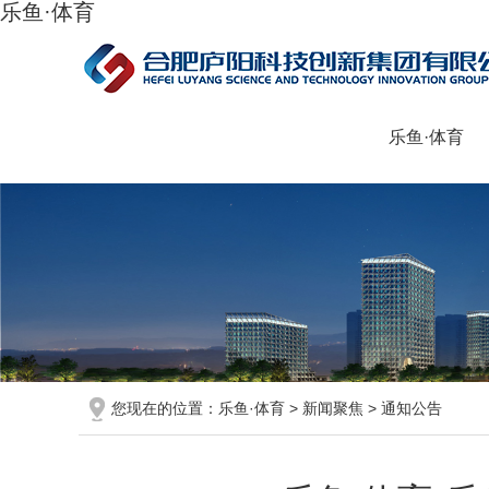
乐鱼·体育
乐鱼·体育
您现在的位置：
乐鱼·体育
>
新闻聚焦
>
通知公告