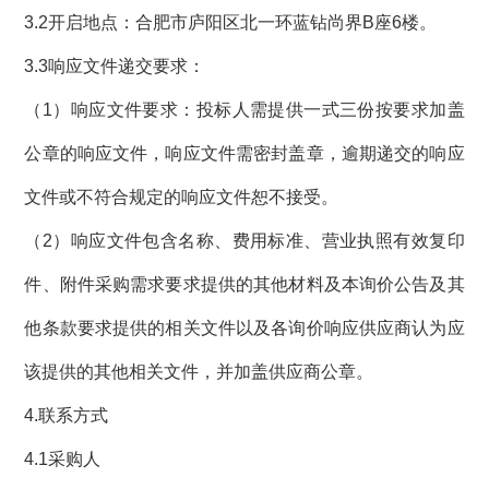
3.2开启地点：合肥市庐阳区北一环蓝钻尚界B座6楼。
3.3响应文件递交要求：
（
1）响应文件要求：投标人需提供一式三份按要求加盖
公章的响应文件，响应文件需密封盖章，逾期递交的响应
文件或不符合规定的响应文件恕不接受。
（
2）响应文件包含名称、费用标准、营业执照有效复印
件、附件采购需求要求提供的其他材料及本询价公告及其
他条款要求提供的相关文件以及各询价响应供应商认为应
该提供的其他相关文件，并加盖供应商公章。
4.联系方式
4.1采购人