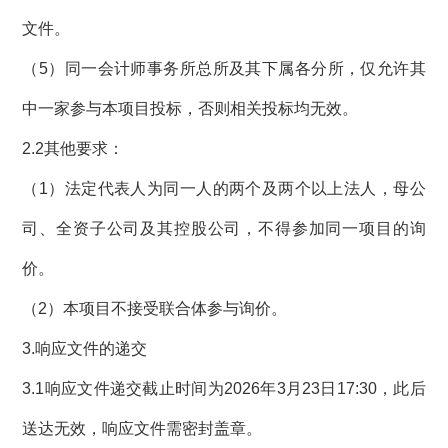
文件。
（
5）
同一会计师事务所总所及其下属各分所，仅允许其
中一家参与本项目投标，否则相关投标均无效。
2.2其他要求：
（
1）法定代表人为同一人的两个及两个以上法人，母公
司、全资子公司及其控股公司，不得参加同一项目的询
价
。
（
2）本项目不接受联合体参与询价。
3.响应文件的递交
3.1响应文件递交截止时间为2026年3月23日17:30，此后
送达无效，响应文件需密封盖章。