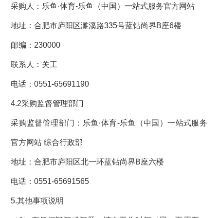
采购人：乐鱼·体育-乐鱼（中国）一站式服务官方网站
地址：合肥市庐阳区濉溪路
335号蓝钻尚界B座6楼
邮编：
230000
联系人：关工
电话：
0551-65691
190
4.2采购监督管理部门
采购监督管理部门：乐鱼·体育-乐鱼（中国）一站式服务
官方网站 综合行政部
地址：合肥市庐阳区北一环蓝钻尚界
B座六楼
电话
：
0551
-65691565
5.其他事项说明